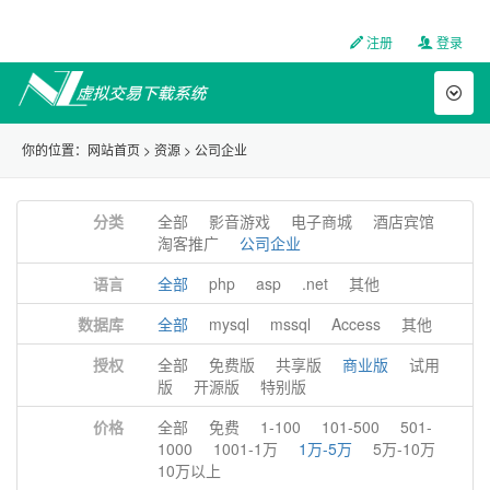
注册
登录
Toggl
naviga
你的位置：
网站首页
>
资源
>
公司企业
分类
全部
影音游戏
电子商城
酒店宾馆
淘客推广
公司企业
语言
全部
php
asp
.net
其他
数据库
全部
mysql
mssql
Access
其他
授权
全部
免费版
共享版
商业版
试用
版
开源版
特别版
价格
全部
免费
1-100
101-500
501-
1000
1001-1万
1万-5万
5万-10万
10万以上