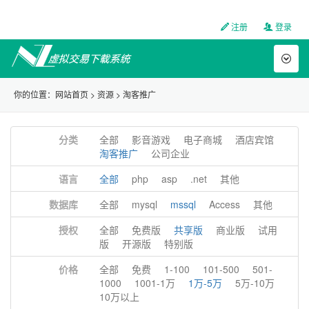
注册
登录
Toggl
naviga
你的位置：
网站首页
>
资源
>
淘客推广
分类
全部
影音游戏
电子商城
酒店宾馆
淘客推广
公司企业
语言
全部
php
asp
.net
其他
数据库
全部
mysql
mssql
Access
其他
授权
全部
免费版
共享版
商业版
试用
版
开源版
特别版
价格
全部
免费
1-100
101-500
501-
1000
1001-1万
1万-5万
5万-10万
10万以上