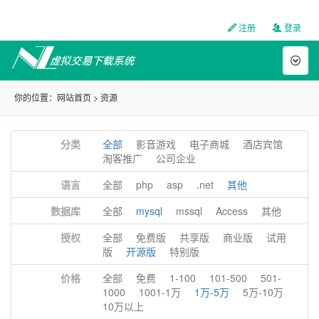
注册
登录
Toggl
naviga
你的位置：
网站首页
>
资源
分类
全部
影音游戏
电子商城
酒店宾馆
淘客推广
公司企业
语言
全部
php
asp
.net
其他
数据库
全部
mysql
mssql
Access
其他
授权
全部
免费版
共享版
商业版
试用
版
开源版
特别版
价格
全部
免费
1-100
101-500
501-
1000
1001-1万
1万-5万
5万-10万
10万以上