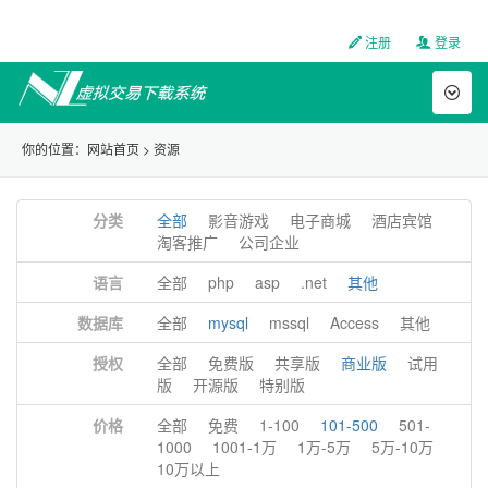
注册
登录
Toggl
naviga
你的位置：
网站首页
>
资源
分类
全部
影音游戏
电子商城
酒店宾馆
淘客推广
公司企业
语言
全部
php
asp
.net
其他
数据库
全部
mysql
mssql
Access
其他
授权
全部
免费版
共享版
商业版
试用
版
开源版
特别版
价格
全部
免费
1-100
101-500
501-
1000
1001-1万
1万-5万
5万-10万
10万以上