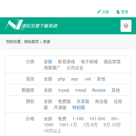
注册
登录
Toggl
naviga
你的位置：
网站首页
>
资源
分类
全部
影音游戏
电子商城
酒店宾馆
淘客推广
公司企业
语言
全部
php
asp
.net
其他
数据库
全部
mysql
mssql
Access
其他
授权
全部
免费版
共享版
商业版
试用
版
开源版
特别版
价格
全部
免费
1-100
101-500
501-
1000
1001-1万
1万-5万
5万-10万
10万以上