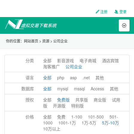
注册
登录
Toggl
naviga
你的位置：
网站首页
>
资源
>
公司企业
分类
全部
影音游戏
电子商城
酒店宾馆
淘客推广
公司企业
语言
全部
php
asp
.net
其他
数据库
全部
mysql
mssql
Access
其他
授权
全部
免费版
共享版
商业版
试用
版
开源版
特别版
价格
全部
免费
1-100
101-500
501-
1000
1001-1万
1万-5万
5万-10万
10万以上