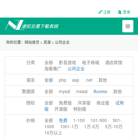
注册
登录
Toggl
naviga
你的位置：
网站首页
>
资源
>
公司企业
分类
全部
影音游戏
电子商城
酒店宾馆
淘客推广
公司企业
语言
全部
php
asp
.net
其他
数据库
全部
mysql
mssql
Access
其他
授权
全部
免费版
共享版
商业版
试用
版
开源版
特别版
价格
全部
免费
1-100
101-500
501-
1000
1001-1万
1万-5万
5万-10万
10万以上