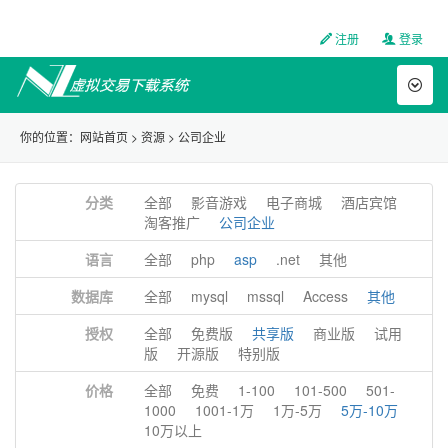
注册
登录
Toggl
naviga
你的位置：
网站首页
>
资源
>
公司企业
分类
全部
影音游戏
电子商城
酒店宾馆
淘客推广
公司企业
语言
全部
php
asp
.net
其他
数据库
全部
mysql
mssql
Access
其他
授权
全部
免费版
共享版
商业版
试用
版
开源版
特别版
价格
全部
免费
1-100
101-500
501-
1000
1001-1万
1万-5万
5万-10万
10万以上